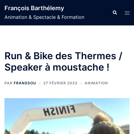
Aller
François Barthélemy
au
Recherche
Ouvr
Animation & Spectacle & Formation
contenu
le
men
Run & Bike des Thermes /
Speaker à moustache !
PAR
FRANSSOU
27 FÉVRIER 2023
ANIMATION